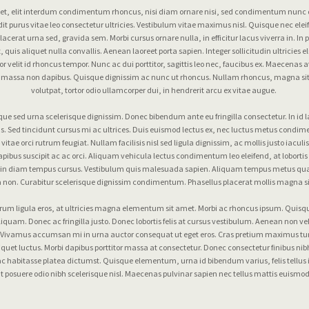
t, elit interdum condimentum rhoncus, nisi diam ornare nisi, sed condimentum nunc q
t purus vitae leo consectetur ultricies. Vestibulum vitae maximus nisl. Quisque nec eleif
lacerat urna sed, gravida sem. Morbi cursus ornare nulla, in efficitur lacus viverra in. In
, quis aliquet nulla convallis. Aenean laoreet porta sapien. Integer sollicitudin ultricies el
r velit id rhoncus tempor. Nunc ac dui porttitor, sagittis leo nec, faucibus ex. Maecenas 
on massa non dapibus. Quisque dignissim ac nunc ut rhoncus. Nullam rhoncus, magna sit
volutpat, tortor odio ullamcorper dui, in hendrerit arcu ex vitae augue.
eque sed urna scelerisque dignissim. Donec bibendum ante eu fringilla consectetur. In id 
us. Sed tincidunt cursus mi ac ultrices. Duis euismod lectus ex, nec luctus metus condi
 vitae orci rutrum feugiat. Nullam facilisis nisl sed ligula dignissim, ac mollis justo iaculi
dapibus suscipit ac ac orci. Aliquam vehicula lectus condimentum leo eleifend, at lobort
s in diam tempus cursus. Vestibulum quis malesuada sapien. Aliquam tempus metus qua
 non. Curabitur scelerisque dignissim condimentum. Phasellus placerat mollis magna si
trum ligula eros, at ultricies magna elementum sit amet. Morbi ac rhoncus ipsum. Quisqu
liquam. Donec ac fringilla justo. Donec lobortis felis at cursus vestibulum. Aenean non ve
. Vivamus accumsan mi in urna auctor consequat ut eget eros. Cras pretium maximus tur
iquet luctus. Morbi dapibus porttitor massa at consectetur. Donec consectetur finibus nibh
hac habitasse platea dictumst. Quisque elementum, urna id bibendum varius, felis tellus 
t posuere odio nibh scelerisque nisl. Maecenas pulvinar sapien nec tellus mattis euismod