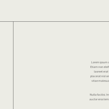
Lorem ipsum do
Etiam non eleif
laoreet erat
placerat nisl o
vitae malesua
Nulla facilisi.
auctor eros temp