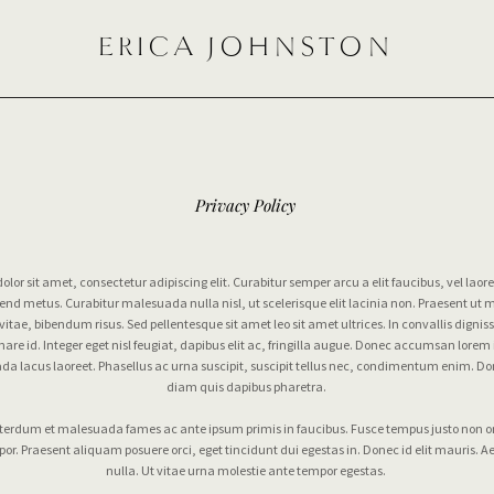
ERICA JOHNSTON
Privacy Policy
lor sit amet, consectetur adipiscing elit. Curabitur semper arcu a elit faucibus, vel laoree
end metus. Curabitur malesuada nulla nisl, ut scelerisque elit lacinia non. Praesent ut m
 vitae, bibendum risus. Sed pellentesque sit amet leo sit amet ultrices. In convallis digniss
rnare id. Integer eget nisl feugiat, dapibus elit ac, fringilla augue. Donec accumsan lorem 
da lacus laoreet. Phasellus ac urna suscipit, suscipit tellus nec, condimentum enim. D
diam quis dapibus pharetra.
 Interdum et malesuada fames ac ante ipsum primis in faucibus. Fusce tempus justo non or
or. Praesent aliquam posuere orci, eget tincidunt dui egestas in. Donec id elit mauris. A
nulla. Ut vitae urna molestie ante tempor egestas.