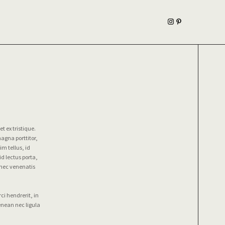
t ex tristique.
agna porttitor,
im tellus, id
id lectus porta,
onec venenatis
ci hendrerit, in
enean nec ligula