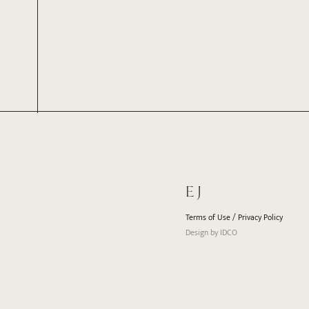
EJ
Terms of Use
/
Privacy Policy
Design by
IDCO