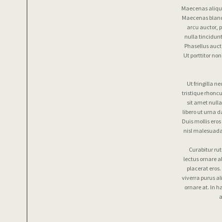
Maecenas alique
Maecenas blandi
arcu auctor, p
nulla tincidunt
Phasellus aucto
Ut porttitor n
Ut fringilla n
tristique rhonc
sit amet nulla
libero ut urna 
Duis mollis ero
nisl malesuada
Curabitur ru
lectus ornare a
placerat eros
viverra purus al
ornare at. In 
a