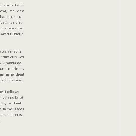
uam eget velit.
end justo. Sed a
 pharetra mi eu
it at imperdiet.
at posuere ante.
 amet tristique
lacus a mauris
mentum quis. Sed
s. Curabitur ac
is urna maximus.
m, in hendrerit
t amet lacinia.
e et odio sed
hicula nulla, at
pis, hendrerit
, in mollis arcu
imperdiet eros,
.